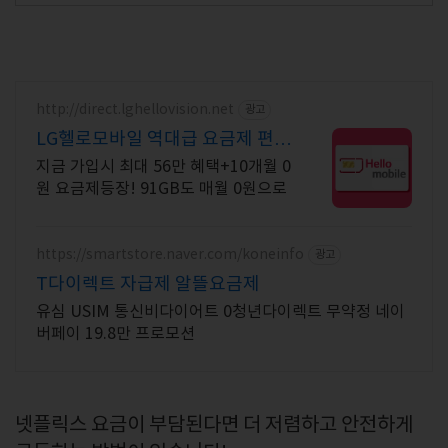
http://direct.lghellovision.net
광고
LG헬로모바일 역대급 요금제 편의
점 유심, 이심 즉시개통
지금 가입시 최대 56만 혜택+10개월 0
원 요금제등장! 91GB도 매월 0원으로
https://smartstore.naver.com/koneinfo
광고
T다이렉트 자급제 알뜰요금제
유심 USIM 통신비다이어트 0청년다이렉트 무약정 네이
버페이 19.8만 프로모션
넷플릭스 요금이 부담된다면 더 저렴하고 안전하게