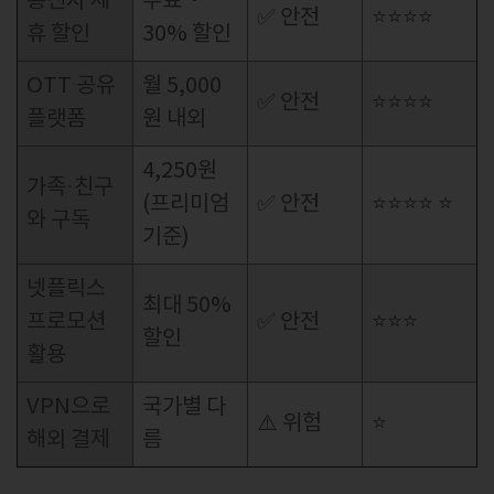
통신사 제
무료 ~
✅ 안전
⭐⭐⭐⭐
휴 할인
30% 할인
OTT 공유
월 5,000
✅ 안전
⭐⭐⭐⭐
플랫폼
원 내외
4,250원
가족·친구
(프리미엄
✅ 안전
⭐⭐⭐⭐ ⭐
와 구독
기준)
넷플릭스
최대 50%
프로모션
✅ 안전
⭐⭐⭐
할인
활용
VPN으로
국가별 다
⚠️ 위험
⭐
해외 결제
름